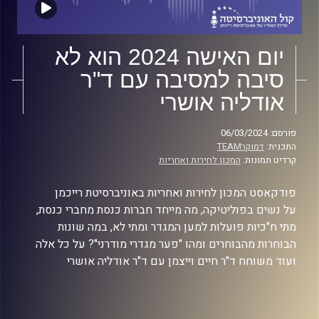
יום האישה 2024 הוא לא
סיבה למסיבה עם ד"ר
אודליה אושרי
פורסם: 06/03/2024
התכנית:
דמוקרTEAM
קרדיט תמונות:
המכון לחירות ואחריות
פודקאסט המכון לחירות ואחריות באוניברסיטת רייכמן
על נשים בפוליטיקה, מה מייחד חברות כנסת מחברי כנסת,
מתי ח"כיות פועלות למען המגדר ומתי לא, במה שונות
הבוחרות מהבוחרים ומהו "פער מגדרי מודרני"? על כל אלה
ועוד משוחח ד"ר חיים וייצמן עם ד"ר אודליה אושרי