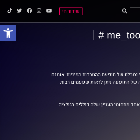
שידור חי
פתח סרגל
 כביטוי לשכיחות הבלתי נסבלת של תופעת ההטרדות המיניות. אומנם
 של התופעה ניתן לראות שפעמים רבות
חד מתחומי העניין שלה כוללים רגולציה