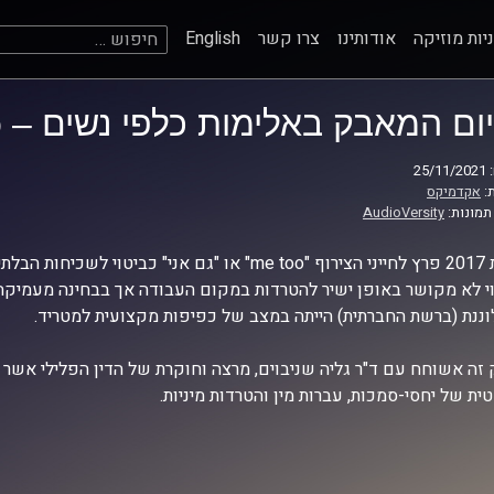
חיפוש:
יות מוזיקה
אודותינו
צרו קשר
English
יום המאבק באלימות כלפי נשים – me_too #
25
:
אקדמיקס
תמונות:
AudioVersity
בשנת 2017 פרץ לחייני הצירוף "me too" או "גם אני"
י לא מקושר באופן ישיר להטרדות במקום העבודה אך בבחינה מעמיקה
ננת (ברשת החברתית) הייתה במצב של כפיפות מקצועית למטריד.
זה אשוחח עם ד"ר גליה שניבוים, מרצה וחוקרת של הדין הפלילי אשר א
ת של יחסי-סמכות, עברות מין והטרדות מיניות.