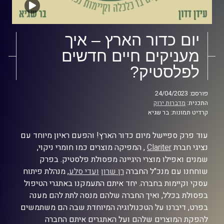
יום כדור הארץ – איך
מעניקים חיים חדשים
לפלסטיק?
פורסם: 24/04/2023
התכנית:
מדברות ירוק
קרדיט תמונות: בר שגיא
עוד פרק ספיישל מיום כדור הארץ! והפעם ראיון מיוחד עם
נציגי חברת
Clariter
, המפיקה מוצרים כמו חומרי ניקוי,
שמנים ואפילו מוצרי היגיינה מפסולת פלסטיק. בפרק
שוחחנו עם מנכ"ל החברה
רן שרון
ו
עדי סלע
, מנהלת פיתוח
עסקי וקיימות בחברה. יחד איתם התעמקנו באתגרי הטיפול
בפסולת בכלל, ואיך החברה שלהם מנסה לתת להם מענה
בפרט, דיברנו על הטכנולוגיה המיוחדת שבה הם משתמשים
להפקת המוצרים שלהם ועל האתגרים איתם החברה