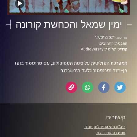
ימין שמאל והכחשת קורונה
פורסם: 17/01/2021
התכנית:
החמוצים
קרדיט תמונות:
AudioVersity
המערכת הפוליטית על ספת הפסיכולוג, עם פרופסור בועז
בן- דוד ופרופסור גלעד הירשברגר
קישורים
ביה"ס סמי עופר לתקשורת
אוניברסיטת רייכמן