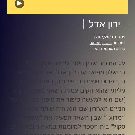
ירון אדל
פורסם: 17/06/2021
התכנית:
כישלון מפואר
קרדיט תמונות:
המזקקה
על החיבור שבין חינוך ליזמות פרק מס 10
בכישלון מפואר עם ירון אדל
.
אל ירון הגעתי
דרך פוסט שפרסם בפייסבוק ( אחרי זה גם
גיליתי שהוא הקים עמותה שאני מתנדבת בה
)
שם הוא למעשה סיפור את סיפור הכישלון של
המיזם האחרון שבו הוא היה שותף שנקרא
״מדוע ״ שבין השאר הפעילו את "אימפקט
סקול" בית הספר למיומנות במאה ה21
הוא יזם