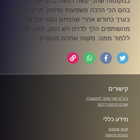
במקומות שהכי קשה לפעול בהם אבל יש
בהם הכי הרבה משמעות וסיפוק
.
הריאיון נערך
בערך כחודש אחרי שהמיזם נסגר וכל אחד
מהשותפים הלך לדרכו ויש המון, המון מה
ללמוד ממנו
.
מקווה שתהנו מהפרק
.
קישורים
ביה"ס סמי עופר לתקשורת
אוניברסיטת רייכמן
מידע כללי
תנאי שימוש
הצהרת נגישות