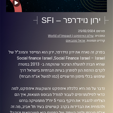
ירון נוידרפר – SFI
פורסם: 25/02/2024
התכנית:
עולם האימפקט | World of Impact
קרדיט תמונות:
אראל טננבאום
בפרק זה נארח את ירון נוידרפר, ירון הוא המייסד והמנכ"ל של
Social Finance Israel – Israel, ‏Social finance Israel
שהיא חברה לתועלת הציבור שהוקמה ב- 2013 במטרה
לקדם הזרמת הון לפתרון בעיות חברתיות בישראל דרך
שימוש בכלי מימון חדשניים (כמו למשל אג׳׳ח חברתי)
נדבר על מה היא כלכלת אימפקט והשקעות אימפקט, למה
כדאי לפילנתרופים לעבור למודל מבוסס תוצאות, איך הם
הצליחו להגביר את היקף בוגרי 5 יח׳׳ל מתמטיקה ברהט
ולהפחית את הבדידות בקרב קשישים בעיר תל אביב, מה זה
אג׳׳ח חברתי ולמה העתיד של התחום הוא חשבונאות ירוקה?