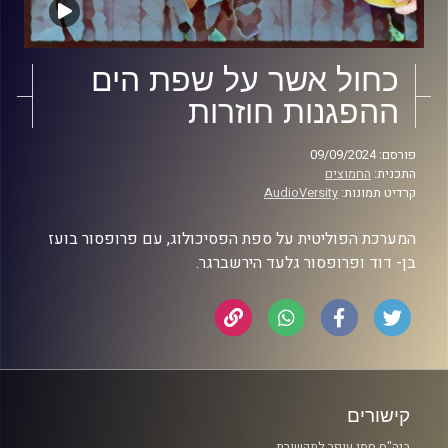
כחול אשר על שפת הים
ההפגנות חוזרות
פורסם: 09/09/2024
התכנית:
החמוצים
קרדיט תמונות:
AudioVersity
המערכת הפוליטית על ספת הפסיכולוג, עם פרופסור בועז
בן- דוד ופרופסור גלעד הירשברגר.
קישורים
ביה"ס סמי עופר לתקשורת