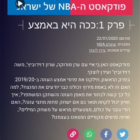
פרק 1:ככה היא באמצע
פורסם: 22/01/2020
התכנית:
עושים NBA
קרדיט תמונות:
עידן לוצקי
פודקאסט האן.בי.איי עם ערן סורוקה, שרון דוידוביץ', משה
דוידוביץ' ועידן לוצקי.
בפרק הראשון, חילקנו את פרסי אמצע העונה ב-2019/20:
האם זה לא באמת מירוץ וכולנו כבר יודעים את המנצח?; למה
כל כך קשה לבחור את מאמן העונה והשחקן המשתפר?; איך
זאיון יכול לקחת תואר גם אם ישחק פחות מחצי עונה?; האם
רודי גובר על כולם, מצטערים מראש על משחק המילים?;
ואיזה פרסים מקוריים המצאנו בעצמנו?