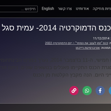
חיפוש:
יות מוזיקה
אודותינו
צרו קשר
English
כנס הדמוקרטיה 2014- עמית סגל
11
:
כנס "זמן לעצב את המחר" – יום הדמוקרטיה 2022
תמונות:
אוניברסיטת רייכמן
רת הכנס התקיימו פאנלים בנושאים שונים, ניתנו הרצ
יני היום. הנה מקבץ הקלטות מן הכנס