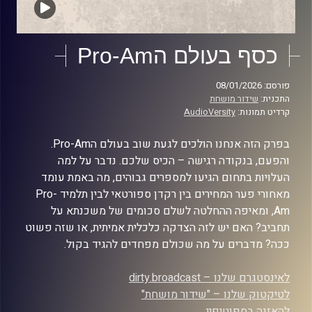
כסף בעולם הPro-Am
פורסם: 08/01/2026
התכנית:
שידור מושחת
קרדיט תמונות:
AudioVersity
בפרק הזה אנחנו הולכים לגעת שוב בעולם הPro-Am.
והפעם, בנקודה רגישה – הכיס שלכם. נדבר על למה
העלויות בתחום הגיעו למספרים גבוהים, מה באמת עומד
מאחורי פער המחירים בין רקדן ספורטאי לבין תלמיד Pro-
Am, ומאיפה ההחלטה לשלם סכומים של משכנתא על
תחביב? האם יש לזה הצדקה כלכלית אמיתית, או שזה פשוט
ככה? מדברים על מה שכולם מפחדים להגיד בקול.
לאינסטגרם שלנו – dirty.broadcast
לטיקטוק שלנו – "שידור מושחת"
להאזנה בספוטיפיי