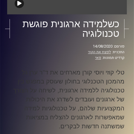
כשלמידה ארגונית פוגשת
טכנולוגיה
פורסם: 14/08/2020
התכנית:
לפצח את הקוד
קרדיט תמונות:
פאי
טלי קוזי ויוסי קורן מארחים את ד"ר ערן גל
מהמכון הטכנלוגי בחולון שעוסק במפגש בין
טכנולוגיה ללמידה ארגונית, לשיחה על הצורך
של ארגונים ועובדים לשדרג את היכולות
המקצועיות שלהם, על טכנולוגיות למידה
שמאפשרות לארגונים להצליח במציאות
שמשתנה חדשות לבקרים
.