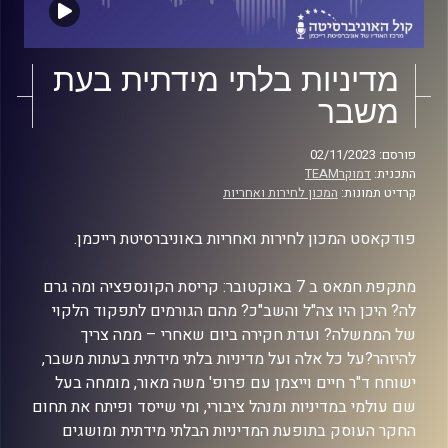
מדיניות בלתי מידתית בעת
משבר
פורסם: 02/11/2023
התכנית:
דמוקרTEAM
קרדיט תמונות:
המכון לחירות ואחריות
פודקאסט המכון לחירות ואחריות באוניברסיטת רייכמן.
מתקפת חמאס ב 7 באוקטובר: קריסת הקונספציה ומה גרם
לה? היכן היו צה"ל והשב"כ? מהם הגורמים לתפקוד הלקוי
של הממשלה? ועדת חקירה ביום שאחרי – ממה צריך
להיזהר?על כל אלה ועל מדיניות בלתי מידתית בעתות משבר,
ישוחח ד"ר חיים וייצמן עם פרופ' משה מאור, מומחה בעל
שם עולמי במדיניות ומנהל ציבורי, ומי שייסד ופיתח את תחום
החקר העוסק בתופעת המדיניות הבלתי מידתית ומושגים