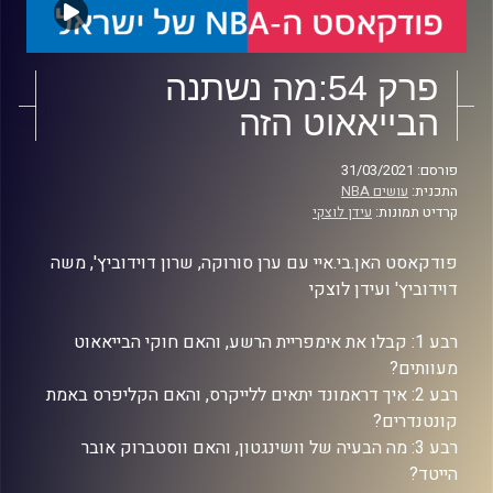
פרק 54:מה נשתנה
הבייאאוט הזה
פורסם: 31/03/2021
התכנית:
עושים NBA
קרדיט תמונות:
עידן לוצקי
פודקאסט האן.בי.איי עם ערן סורוקה, שרון דוידוביץ', משה
דוידוביץ' ועידן לוצקי
רבע 1: קבלו את אימפריית הרשע, והאם חוקי הבייאאוט
מעוותים?
רבע 2: איך דראמונד יתאים ללייקרס, והאם הקליפרס באמת
קונטנדרים?
רבע 3: מה הבעיה של וושינגטון, והאם ווסטברוק אובר
הייטד?