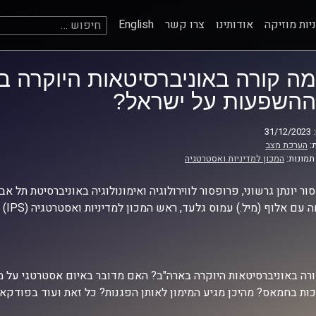
חיפוש:
יות מוזיקה
אודותינו
צרו קשר
English
מה קורה באוניברסיטאות היוקרה ב
ההשפעות על ישראל?
31
:
הערכת מצב
תמונות:
המכון למדיניות ואסטרטגיה
ור יונתן גרשוני, פרופסור לווירולוגיה ואימונולוגיה באוניברסיטת תל אב
ם אלוף (מיל.) עמוס גלעד, ראש המכון למדיניות ואסטרטגיה (IPS) באוניברסיטת רייכמן.
רה באוניברסיטאות היוקרה בארה"ב? האם מדובר באיום אסטרטגי על מד
ות בחמאס? מהיכן מגיע המימון לאותן הפגנות? כל זאת ועוד בפודקא