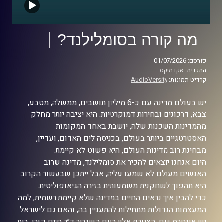
מה קורה בסומלילנד?
פורסם: 01/07/2026
התכנית:
אקדמיקס
קרדיט תמונות:
AudioVersity
יש בעולם מדינה עם כ-6 מיליון תושבים, ממשלה, מטבע,
צבא, דרכונים ובחירות דמוקרטיות. היא יציבה יותר מחלק
מהמדינות השכנות שלה, יושבת באחד המקומות
האסטרטגיים ביותר בעולם, בכניסה לים האדום, ועדיין,
מבחינת רוב מדינות העולם, היא פשוט לא קיימת.
היום אנחנו יוצאים להכיר את סומלילנד, מדינה שרוב
האנשים מעולם לא שמעו עליה, אבל ייתכן שבעשור הקרוב
היא תהפוך לשחקנית משמעותית בזירה הגיאופוליטית.
כדי להבין איך נראים החיים במדינה שלא קיימת רשמית, למה
המעצמות הגדולות מתחילות להתעניין בה, והאם גם לישראל
יש אינטרס שם, הצטרף אליי היום השגריר ד״ר חיים קורן, בית