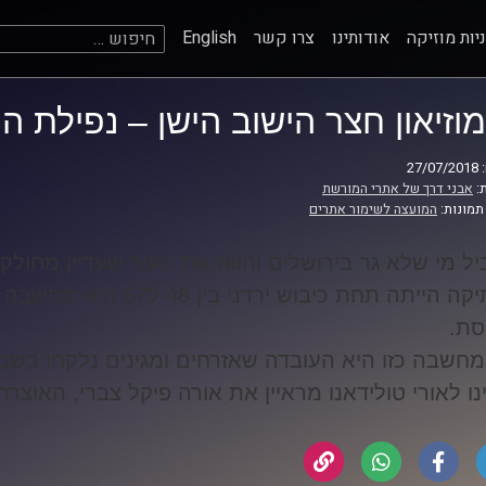
חיפוש:
יות מוזיקה
אודותינו
צרו קשר
English
מוזיאון חצר הישוב הישן – נפילת הר
27
:
אבני דרך של אתרי המורשת
תמונות:
המועצה לשימור אתרים
ל מי שלא גר בירושלים וחווה את העיר שעדיין מחול
העתיקה הייתה תחת כיבוש יר
סת
.
מחשבה כזו היא העובדה שאזרחים ומגינים נלקחו בשב
נו לאורי טולידאנו מראיין את אורה פיקל צברי, האוצר