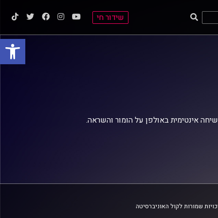
שידור חי
פתח סרגל
חה אינטימית באולפן על הומור והשראה.
ויות שמורות לקול האוניברסיטה