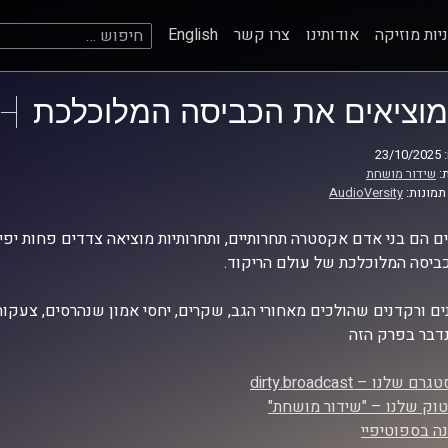
חיפוש:
יות מוזיקה
אודותינו
צרו קשר
English
מוציאים את הכביסה המלוכלכת
23
:
שידור מושחת
תמונות:
AudioVersity
ם הם בני אדם אקסטרה תחרותיים, ותחרותיות מוציאה צדדים פחות יפי
ביסה המלוכלכת של עולם הריקוד.
ם ורקדנים שהולכים מאחורי הגב, שקרים, יחסי אמון שנהרסים, צעקות 
דבר בפרק הזה
 שלנו – dirty.broadcast
וק שלנו – "שידור מושחת"
ה בספוטיפיי