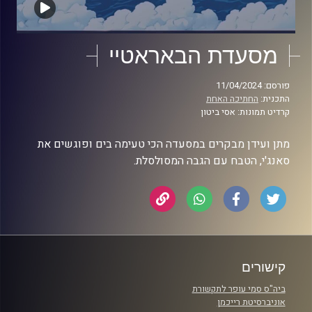
מסעדת הבאראטיי
פורסם: 11/04/2024
התכנית:
החתיכה האחת
קרדיט תמונות: אסי ביטון
מתן ועידן מבקרים במסעדה הכי טעימה בים ופוגשים את
סאנג'י, הטבח עם הגבה המסולסלת.
קישורים
ביה"ס סמי עופר לתקשורת
אוניברסיטת רייכמן