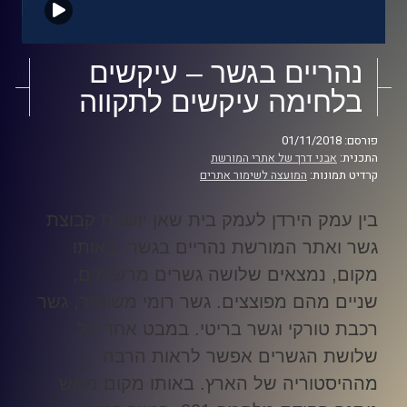
נהריים בגשר – עיקשים
בלחימה עיקשים לתקווה
פורסם: 01/11/2018
התכנית:
אבני דרך של אתרי המורשת
קרדיט תמונות:
המועצה לשימור אתרים
בין עמק הירדן לעמק בית שאן יושבת קבוצת
גשר ואתר המורשת נהריים בגשר. באותו
מקום, נמצאים שלושה גשרים מרשימים,
שניים מהם מפוצצים. גשר רומי משוחזר, גשר
רכבת טורקי וגשר בריטי. במבט אחד על
שלושת הגשרים אפשר לראות הרבה
מההיסטוריה של הארץ. באותו מקום ממש