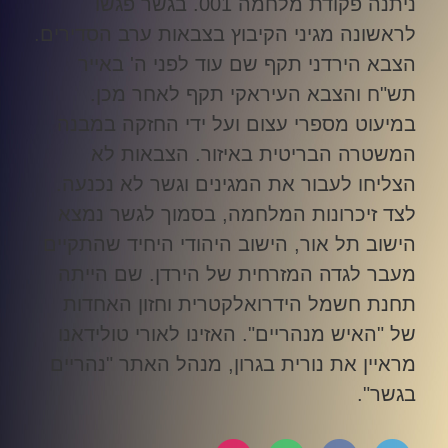
ניתנה פקודת מלחמה 001. בגשר פגשו
לראשונה מגיני הקיבוץ בצבאות ערב הסדירים.
הצבא הירדני תקף שם עוד לפני ה' באייר
תש"ח והצבא העיראקי תקף לאחר מכן.
במיעוט מספרי עצום ועל ידי החזקה במבנה
המשטרה הבריטית באיזור. הצבאות לא
הצליחו לעבור את המגינים וגשר לא נכנעה.
לצד זיכרונות המלחמה, בסמוך לגשר נמצא
הישוב תל אור, הישוב היהודי היחיד שהתקיים
מעבר לגדה המזרחית של הירדן. שם הייתה
תחנת חשמל הידרואלקטרית וחזון האחדות
של "האיש מנהריים". האזינו לאורי טולידאנו
מראיין את נורית בגרון, מנהל האתר "נהריים
בגשר
".