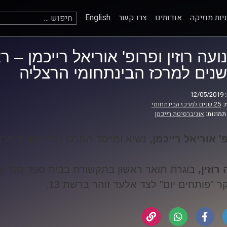
חיפוש:
יות מוזיקה
אודותינו
צרו קשר
English
שנים למרכז הבינתחומי הרצליה
12
:
25 שנים למרכז הבינתחומי
תמונות:
אוניברסיטת רייכמן
' אוריאל רייכמן
,
נשיא ומייסד המרכז הבינתחומי הרצ
 רוזין
,
בוגרת תואר ראשון בתקשורת בבית ספר סמי ע
ר "פותחים יום" לצד אלעד זוהר ברשת 13
.