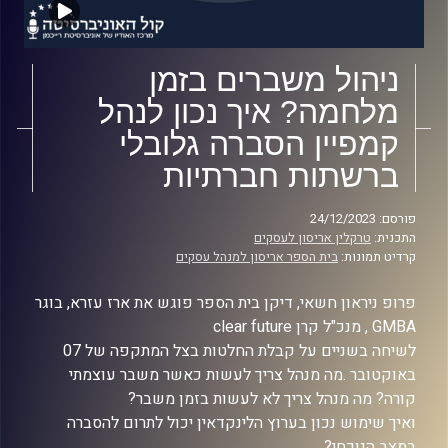
ניהול משברים בזמן
מלחמה? איך נכון לנהל
קמפיין הסברה גלובלי
ברשתות חברתיות
פורסם: 24/12/2023
התכנית:
טרקלין אריסון לעסקים
קרדיט תמונות:
בית הספר אריסון למנהל עסקים
פרופ ניראון חשאי, דיקן בית הספר פוגש את ארז עזרא, בוגר
GMBA , מנכ"ל קרן clear future
לשיחה בשניים על קבלת החלטות בצל המתקפה של 07
באוקטובר .מה מנהל צריך לעשות כאשר משבר עוצמתי
קורה? מה מנהל צריך לא לעשות בזמן משבר?
ואיך שימוש נכון בערוץ הלינקדאין יכול לתרום להסברה
במצב הנוכחי?