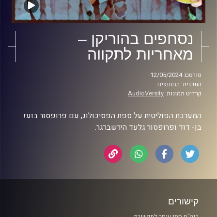
נסחפים בהוריקן –
מאחריות לתקווה
פורסם: 12/05/2024
התכנית:
החמוצים
קרדיט תמונות:
AudioVersity
המערכת הפוליטית על ספת הפסיכולוג, עם פרופסור בועז
בן- דוד ופרופסור גלעד הירשברגר.
קישורים
ביה"ס סמי עופר לתקשורת