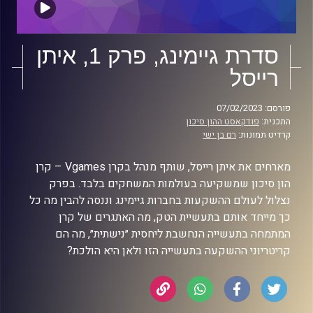
סדרת גיימינג, פרק 1, איתן
רייסל
פורסם: 07/02/2023
התכנית:
פודקאסט ההון סיכון
קרדיט תמונות:
רם בן ישי
מארחים את איתן רייסל, שותף מנהל בקרן Vgames – קרן
הון סיכון שמשקיעה בעולמות המשחקים בלבד. בפרק
נצלול לעולם ההשקעות בחברות גיימינג וננסה להבין מה כל
כך מייחד אותם בתעשיית הטק, מה האתגרים של קרן
המתמחה בתעשייה הנחשבת ליחסית ״נישתית״, מה הם
קריטריוני ההשקעה בתעשייה הזו ולאן היא הולכת?