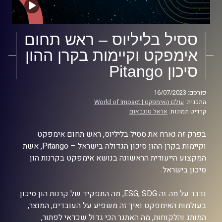
ססיל בליליוס – ראש תחום
אימפקט וקיימות בקרן ההון
סיכון Pitango
פורסם: 16/07/2023
התכנית:
עולם האימפקט | World of Impact
קרדיט תמונות:
אראל טננבאום
בפרק זה נארח את ססיל בליליוס, ראש תחום אימפקט
וקיימות בקרן ההון סיכון הגדולה בישראל – Pitango, אשת
המקצוע הייעודית הראשונה בנושא אימפקט בקרנות הון
סיכון בישראל.
נדבר על מה זה ESG, SDG, מה התפקיד של קרנות הון סיכון
בעולמות האימפקט ואיך זה משפיע על העובדים, המוצר,
המותג והלקוחות, מה האתגר הכי גדול שכדאי לפתור,