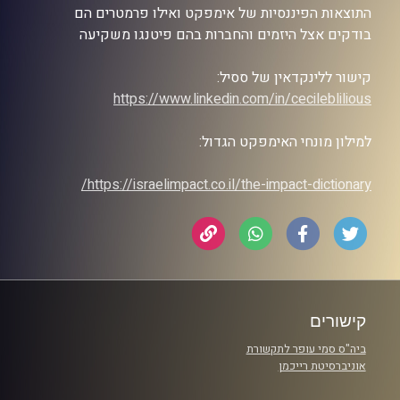
התוצאות הפיננסיות של אימפקט ואילו פרמטרים הם
בודקים אצל היזמים והחברות בהם פיטנגו משקיעה
קישור ללינקדאין של ססיל:
https://www.linkedin.com/in/cecileblilious
למילון מונחי האימפקט הגדול:
https://israelimpact.co.il/the-impact-dictionary/
קישורים
ביה"ס סמי עופר לתקשורת
אוניברסיטת רייכמן