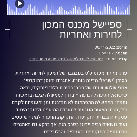
ספיישל מכנס המכון
לחירות ואחריות
פורסם: 30/11/2022
התכנית:
Gov Talk
קרדיט תמונות:
בית ספר לאודר לממשל דיפלומטיה ואסטרטגיה
פרק מיוחד מכנס כ"ט בנובמבר של המכון לחירות ואחריות,
בסימן "ישראל: מדינה בוחרת, אתגרים וחוסן דמוקרטי״.
אחרי שלוש שנים של סבבי בחירות בלתי פוסקים, נראה
שישראל הגיעה להכרעה – בדרך לממשלה יציבה בראשות
נתניהו. הממשלה המסתמנת לא מבזבזת זמן ומעוניינת לקדם,
מיד, מגוון הצעות הנוגעות למערכת המשפט ולחוקי היסוד.
פסקת התגברות, חוק יסוד: החקיקה, הוועדה למינוי שופטים
ועוד נושאים רבים יידונו בפרק הזה, אך ברקע גם האתגרים
הבטחוניים המקומיים, האזוריים והגלובליים.