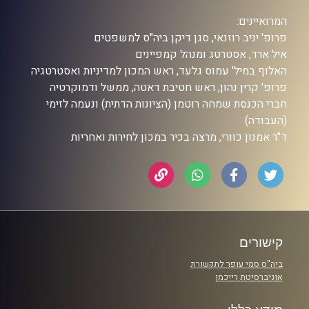
המרואיינים:
פרופ' יניב רוזנאי, סגן דיקן ביה"ס למשפטים
איל ארד, אסטרטג ומנהל קמפיינים
האלוף במיל' עמוס גלעד, ראש המכון למדיניות ואסטרטגיה
פרופ' קרין נהון, ראש חטיבת דאטה, ממשל ודמוקרטיה
חברי הכנסת שמחה רוטמן (הציונות הדתית) ונעמה לזימי
(העבודה)
ד"ר אמנון כוורי, מרצה בכיר במכון לחירות ואחריות
קישורים
ביה"ס סמי עופר לתקשורת
אוניברסיטת רייכמן