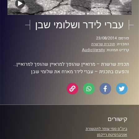
עברי לידר ושלומי שבן
פורסם: 23/08/2014
התכנית:
תוכנית שרשרת
קרדיט תמונות:
AudioVersity
תכנית שרשרת – מרואיין שהופך למראיין שהופך למרואיין…
והפעם בתכנית – עברי לידר מארח את שלומי שבן
קישורים
ביה"ס סמי עופר לתקשורת
אוניברסיטת רייכמן