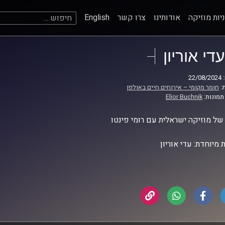
חיפוש:
יות מוזיקה
אודותינו
צרו קשר
English
עדי אוריון
22
:
חומר מקומי – אירוחים חיים באולפן
תמונות:
Elior Buchnik
ל מוזיקה ישראלית עם רומי פינטו
 מיוחדת: עדי אוריון