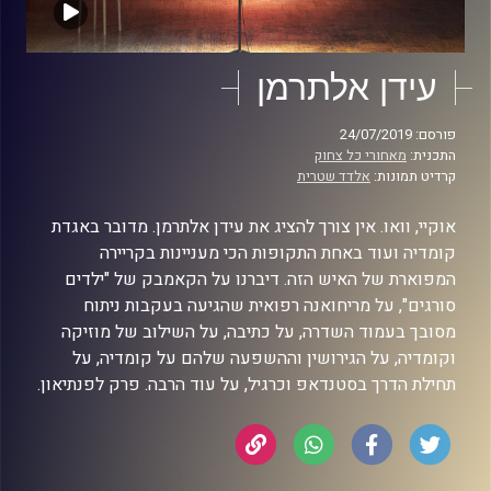
עידן אלתרמן
פורסם: 24/07/2019
התכנית:
מאחורי כל צחוק
קרדיט תמונות:
אלדד שטרית
אוקיי, וואו. אין צורך להציג את עידן אלתרמן. מדובר באגדת
קומדיה ועוד באחת התקופות הכי מעניינות בקריירה
המפוארת של האיש הזה. דיברנו על הקאמבק של "ילדים
סורגים", על מריחואנה רפואית שהגיעה בעקבות ניתוח
מסובך בעמוד השדרה, על כתיבה, על השילוב של מוזיקה
וקומדיה, על הגירושין וההשפעה שלהם על קומדיה, על
תחילת הדרך בסטנדאפ וכרגיל, על עוד הרבה. פרק לפנתיאון.