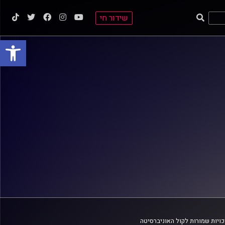
שידור חי
פתח סרגל
ויות שמורות לקול האוניברסיטה