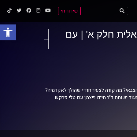
שידור חי
פתח סרגל
ית חלק א' | עם
צבאי? מה קורה לצעיר חרדי שהולך לאקדמיה?
וד ישוחח ד"ר חיים וייצמן עם טלי פרקש