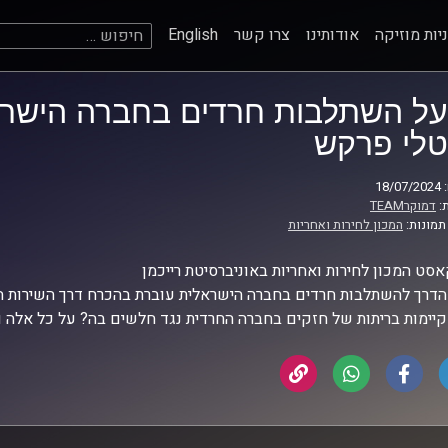
חיפוש:
יות מוזיקה
אודותינו
צרו קשר
English
על השתלבות חרדים בחברה הישראל
טלי פרקש
18
:
דמוקרTEAM
תמונות:
המכון לחירות ואחריות
סט המכון לחירות ואחריות באוניברסיטת רייכמן
דרך להשתלבות חרדים בחברה הישראלית עוברת בהכרח דרך השירות ה
יימות בריתות של חזקים בחברה החרדית נגד חלשים בה? על כל אלה וע