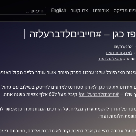
חיפוש:
יות מוזיקה
אודותינו
צרו קשר
English
פז כגן – #חייביםלדברעלזה
08
:
לא רק סטודנטים
תמונות:
נתנאל גולדפדר
גות חצי היובל שלנו ערכנו בפרק מיוחד אשר שודר בלייב מקול האוניברסיטה ב
אירחנו את
פז כגן
, לא רק סטודנט למדעים להייטק בשילוב עם ניהול 
 שלו –
#חייביםלדברעל_זה!
קיבל מעל ל60 אלף צפיות בשנה אחת.
פר על הדרך להקמת ערוץ מצליח, על הדרכים המגוונות דרכן אפשר להי
שמת חלומות ועוד.
ם על עבודה בהיי טק אבל כתיבת קוד לא מדברת אליכם, חשבתם פעם ל