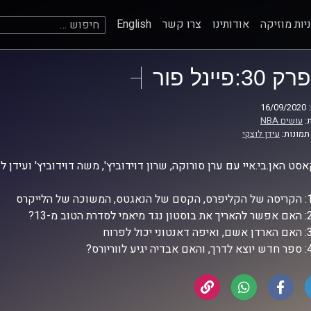
חיפוש:
יות מוזיקה
אודותינו
צרו קשר
English
פרק 30:פיינל פור
16
:
עושים NBA
תמונות:
עידן לוצקי
סט האן.בי.איי עם ערן סורוקה, שרון דוידוביץ', משה דוידוביץ' ועידן ל