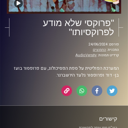
"פרוקסי שלא מודע
לפרוקסיותו"
פורסם: 24/06/2024
התכנית:
החמוצים
קרדיט תמונות:
AudioVersity
המערכת הפוליטית על ספת הפסיכולוג, עם פרופסור בועז
בן- דוד ופרופסור גלעד הירשברגר.
קישורים
ביה"ס סמי עופר לתקשורת