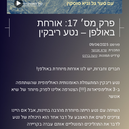
פרק מס׳ 17: אורחת
באולפן – נטע ריבקין
פורסם: 09/04/2025
התכנית:
שיא אנושי
קרדיט תמונות:
נועה ברנט
חברים וחברות, יש לנו אורחת מיוחדת באולפן!
נטע ריבקין המתעמלת האומנותית האולימפית שהשתתפה
ב-3 אולימפיאדות (!!!) הצטרפה אלינו לפרק מיוחד של שיא
אנושי.
השיחה עם נטע הייתה מיוחדת מהרבה בחינות, אבל אם היינו
צריכים לשים את האצבע על דבר אחד הוא היכולת של נטע
לדבר את התהליכים המנטליים אותם עברה בקריירה