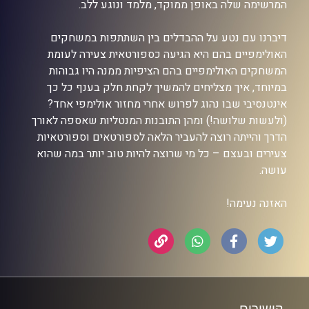
המרשימה שלה באופן ממוקד, מלמד ונוגע ללב.
דיברנו עם נטע על ההבדלים בין השתתפות במשחקים
האולימפיים בהם היא הגיעה כספורטאית צעירה לעומת
המשחקים האולימפיים בהם הציפיות ממנה היו גבוהות
במיוחד, איך מצליחים להמשיך לקחת חלק בענף כל כך
אינטנסיבי שבו נהוג לפרוש אחרי מחזור אולימפי אחד?
(ולעשות שלושה!) ומהן התובנות המנטליות שאספה לאורך
הדרך והייתה רוצה להעביר הלאה לספורטאים וספורטאיות
צעירים ובעצם – כל מי שרוצה להיות טוב יותר במה שהוא
עושה.
האזנה נעימה!
קישורים