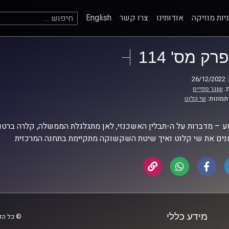
חיפוש:
יות מוזיקה
אודותינו
צרו קשר
English
פרק מס' 114
26
:
שוגר ספייס
תמונות:
שי קלוט
 – מדברות על ה-תבלין האשכנזי, לאן מתגלגלת הממשלה, קלרה ברטון 
ים את שי קלוט ואיך שיטת השקשוקה מתקיימת בתחנה המרכזית
מידע כללי
© כל הזכ