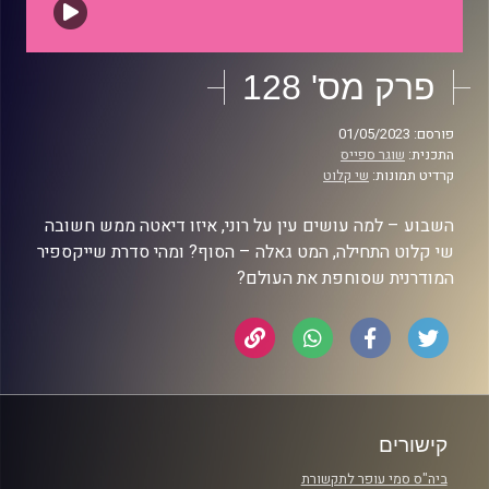
פרק מס' 128
פורסם: 01/05/2023
התכנית:
שוגר ספייס
קרדיט תמונות:
שי קלוט
השבוע – למה עושים עין על רוני, איזו דיאטה ממש חשובה
שי קלוט התחילה, המט גאלה – הסוף? ומהי סדרת שייקספיר
המודרנית שסוחפת את העולם?
קישורים
ביה"ס סמי עופר לתקשורת