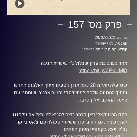
פרק מס' 157
פורסם: 29/07/2022
התכנית:
ג'אז ישראלי
קרדיט תמונות:
רותם בר-אילן
מחר בערב במועדון שבלול ג'ז שישיית חגיגה
https://bit.ly/3PKHMjO
שפועלת יותר מ 20 שנה תנגן קטעים מתוך האלבום החדש
ומתוך המחווה שלהם למתי כספי וסשה ארגוב. שוחחנו עם
מייסד ההרכב, אלון פרבר.
היזם המוזיקאלי ניצן קרמר רוצה להביא לישראל את וולפגנג
לאקרשמיד, נגן הוויברפון ששיתף פעולה עם צ'אט בייקר
זצ"ל, ויצא בקמפיין מימון המונים
https://headstart.co.il/project/68901