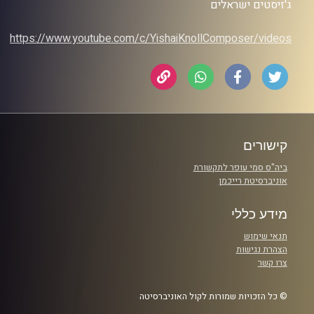
ג'זיסטים ישראלים
https://www.youtube.com/c/YishaiKnollComposer/videos
קישורים
ביה"ס סמי עופר לתקשורת
אוניברסיטת רייכמן
מידע כללי
תנאי שימוש
הצהרת נגישות
צרו קשר
© כל הזכויות שמורות לקול האוניברסיטה