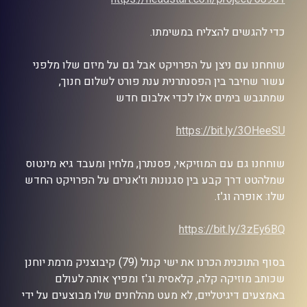
כדי להגשים להצליח במשימתו.
שוחחנו עם ניצן על הפרויקט אבל גם על מיזם שלו מלפני
עשור שחיבר בין הפסנתרנית ענת פורט לשלום חנוך,
שמתגבש בימים אלו לכדי אלבום חדש
https://bit.ly/3OHeeSU
שוחחנו גם עם המוזיקאי, פסנתרן, מלחין ומעבד גיא מינטוס
שמלהטט דרך קבע בין סגנונות וז'אנרים על הפרויקט החדש
שלו: אופרה וג'ז.
https://bit.ly/3zEy6BQ
בסוף התוכנית הכרנו את ישי קנול (79) קיבוצניק מרמת יוחנן
שכותב מוזיקה קלה, קלאסית וג'ז ומפיץ אותה לעולם
באמצעים דיגיטליים, לא מעט מהלחנים שלו מבוצעים על ידי