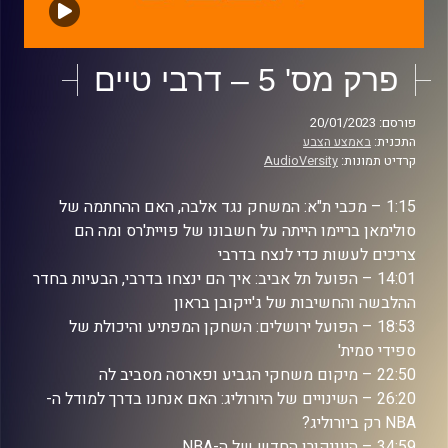
פרק מס' 5 – דרבי טיים
פורסם: 20/01/2023
התכנית:
באמצע הצבע
קרדיט תמונות:
AudioVersity
1:15 – מכבי ת"א: המשחק נגד אלבה, האם ההחתמה של
סולימאן בריימו הייתה על חשבונו של פויית'רס ומה הם
צריכים לעשות כדי לנצח בדרבי
14:01 – הפועל תל אביב: איך הם ינצחו בדרבי, הבעיות בחדר
ההלבשה והחשיבות של ג'ייקובן בראון
18:53 – הפועל ירושלים: השחקן המפתיע והיכולת של
ספידי סמית'
22:50 – מיקום משחקי הגביע ופארסה מסביב לה
26:20 – השינויים של היורוליג: האם אנחנו בדרך למודל ה-
NBA רק ביורוליג?
34:59 – היוניקורן החדש של ה-NBA