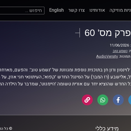
חיפוש:
יות מוזיקה
אודותינו
צרו קשר
English
פרק מס' 60
11
:
נשמע טוב
תמונות:
AudioVersity
 לוינסון ורון חן בתוכנית נוספת ומגוונת של ׳נשמע טוב׳. והפעם, מארח
׳, אלישבע (רז המבר) על הסינגל החדש ׳קפוא׳, העיתונאי חגי אוזן, על ה
ל החדש שהוציא יחד עם אורית טשומה ׳היימנוט׳, שמדבר על הילדה 
מידע כללי
© כל הזכ