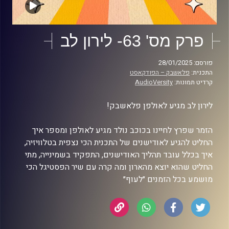
פרק מס' 63- לירון לב
פורסם: 28/01/2025
התכנית:
פלאשבק – הפודקאסט
קרדיט תמונות:
AudioVersity
לירון לב מגיע לאולפן פלאשבק!
הזמר שפרץ לחיינו בכוכב נולד מגיע לאולפן ומספר איך
החליט להגיע לאודישנים של התכנית הכי נצפית בטלוויזיה,
איך בכלל עובד תהליך האודישנים, התפקיד בשמינייה, מתי
החליט שהוא יוצא מהארון ומה קרה עם שיר הפסטיגל הכי
מושמע בכל הזמנים ״לעוף״