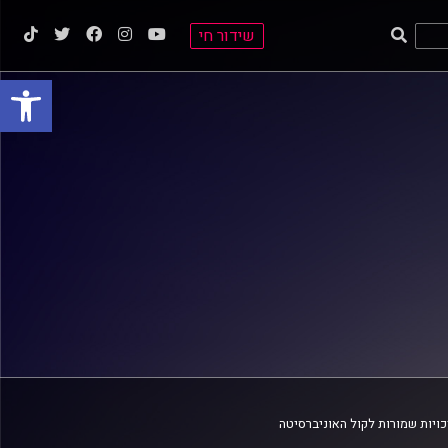
שידור חי
פתח סרגל
ויות שמורות לקול האוניברסיטה