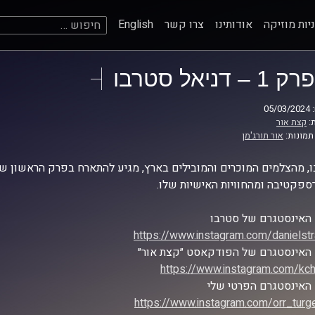
חיפוש:
יות מוזיקה
אודותינו
צרו קשר
English
פרק 1 – דניאל סטרבו
05
:
קצת אור
תמונות:
אור תורג'מן
, מהצלמים המוכרים והמובילים בארץ, מגיע להתארח בפרק הראשון ש
פקטיבה ומהחוויות האישיות שלו.
האינסטגרם של סטרבו
https://www.instagram.com/danielst
האינסטגרם של הפודקאסט ״קצת אור״
https://www.instagram.com/kch
האינסטגרם הפרטי שלי
https://www.instagram.com/orr_tur