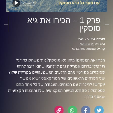
פרק 1 – הכירו את גיא
סוסקין
פורסם: 24/12/2024
התכנית:
שיא אנושי
קרדיט תמונות:
נועה ברנט
הכירו את המנחים! מיהו גיא סוסקין? איך משחק כדורגל
רנדומלי בדרום אפריקה גרם לו להבין שהוא רוצה להיות
פסיכולוג ספורט? מהם הרגעים המשמעותיים בקריירה שלו?
שני הפרקים הראשונים של הפודקאסט ״שיא אנושי״
יוקדשו להיכרות עם המנחים, העבודה של כל אחד מהם
כפסיכולוג ספורט, הגישה המקצועית שלו ותובנות מקצועיות
שאסף בדרך.