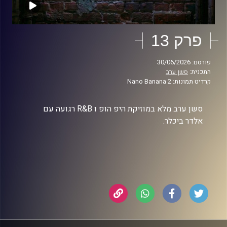
פרק 13
פורסם: 30/06/2026
התכנית:
סשן ערב
קרדיט תמונות: Nano Banana 2
סשן ערב מלא במוזיקת היפ הופ ו R&B רגועה עם
אלדר ביכלר.