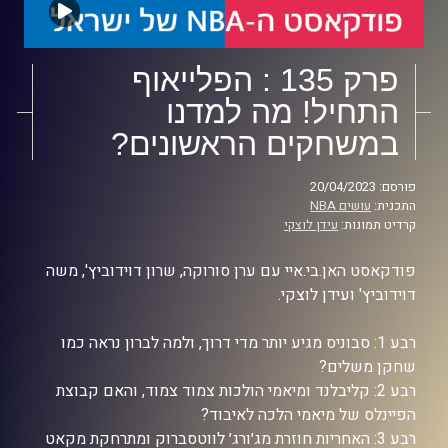
פרק 135 : הפלייאוף
התחיל! מה למדנו
במשחקים הראשונים?
פורסם: 20/04/2023
התכנית:
עושים NBA
קרדיט תמונות:
עידן לוצקי
פודקאסט האן.בי.איי עם ערן סורוקה, שרון דוידוביץ', משה
דוידוביץ' ועידן לוצקי.
רבע 1: סבוניס מגיע יותר מדי דרוך, ולמה לברון נראה כמו
שחקן משלים?
רבע 2: קליבלנד ומיאמי הולכות צמוד צמוד, והאם קבוצת
הפיינלס של מיאמי הלכה לאיבוד?
רבע 3: האחריות חוזרת מג׳ורג׳ לווטסברוק ומתרחקת מקאט