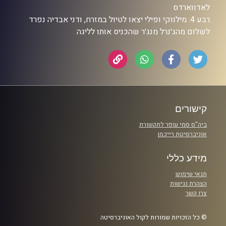
לאדווארדס
רבע 4: מילווקי ופילי יצאו לטיול במזרח, ודני אבדיה נפרד
לשלום מהג׳נרל מנג׳ר שהכניס אותו לליגה
קישורים
ביה"ס סמי עופר לתקשורת
אוניברסיטת רייכמן
מידע כללי
תנאי שימוש
הצהרת נגישות
צרו קשר
© כל הזכויות שמורות לקול האוניברסיטה