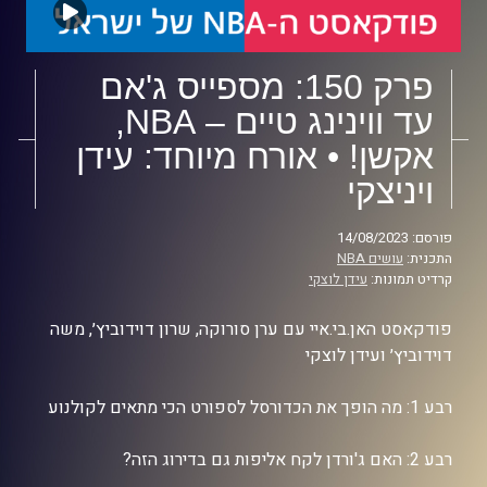
פרק 150: מספייס ג'אם
עד ווינינג טיים – NBA,
אקשן! • אורח מיוחד: עידן
ויניצקי
פורסם: 14/08/2023
התכנית:
עושים NBA
קרדיט תמונות:
עידן לוצקי
פודקאסט האן.בי.איי עם ערן סורוקה, שרון דוידוביץ׳, משה
דוידוביץ׳ ועידן לוצקי
רבע 1: מה הופך את הכדורסל לספורט הכי מתאים לקולנוע
רבע 2: האם ג'ורדן לקח אליפות גם בדירוג הזה?