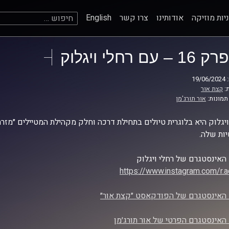
חיפוש:
יות מוזיקה
אודותינו
צרו קשר
English
פרק 16 – עם רחלי ויגלוק
19
:
קצת אור
תמונות:
אור תורג'מן
ויגלוק היא בלוגרית טיולים בתחילת דרכה וחלק מקהילת המטיילים ״מזרח
ות שלה.
האינסטגרם של רחלי ויגלוק
https://www.instagram.com/r.ac
האינסטגרם של הפודקאסט ״קצת אור״
האינסטגרם הפרטי של אור תורג׳מן