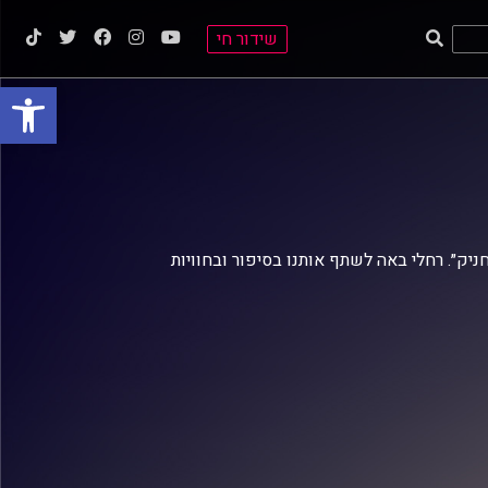
שידור חי
פתח סרגל
ניק״. רחלי באה לשתף אותנו בסיפור ובחוויות