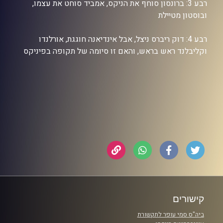
רבע 3: ברונסון סוחף את הניקס, אמביד סוחט את עצמו,
ובוסטון מטיילת
רבע 4: דוק ריברס ניצל, אבל אינדיאנה חוגגת, אורלנדו
וקליבלנד ראש בראש, והאם זו סיומה של תקופה בפיניקס
קישורים
ביה"ס סמי עופר לתקשורת