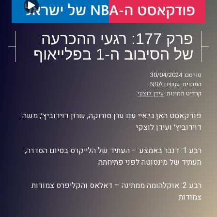
פרק 177: רגעי ההכרעה
של הסיבוב ה-1 בפלייאוף
פורסם: 30/04/2024
התכנית:
עושים NBA
קרדיט תמונות:
עידן לוצקי
פודקאסט האן.בי.איי עם ערן סורוקה, שרון דוידוביץ׳, משה
דוידוביץ׳ ועידן לוצקי
רבע 1: דנבר באמצע – העתיד של הלייקרס בסיום הסדרה,
העתיד של מינסוטה לפני פתיחתה
רבע 2: אוקלהומה ממתינה – דאלאס והקליפרס צמודות
צמודות