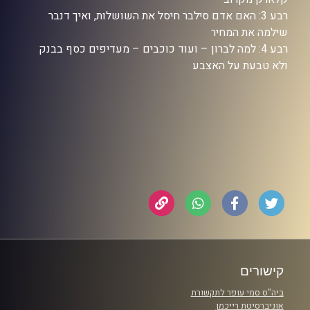
רבע 3: האם אדם סילבר חיסל את השושלות, ואיך דנבר
שילמה את המחיר
רבע 4: למה לברון – ועוד כוכבים – מעדיפים כסף בבנק
ולא טבעת על האצבע
קישורים
ביה"ס סמי עופר לתקשורת
אוניברסיטת רייכמן