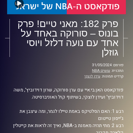
פרק 182: מאני טיים! פרק
בונוס – סורוקה באחד על
אחד עם נועה דלזל ויוסי
גוזלן
פורסם: 31/05/2024
התכנית:
עושים NBA
קרדיט תמונות:
עידן לוצקי
פודקאסט האן.בי.איי עם ערן סורוקה, שרון דוידוביץ', משה
דוידוביץ' ועידן לוצקי, בשיתוף קול האוניברסיטה.
רבע 1: האם הסלטיקס באמת טיילו לגמר, ומה עיצבן את
ג'ייסון טייטום
רבע 2: מתי תהיה מאמנת ב-NBA, ואיך זה לראות את קייטלין
קלארק מקרוב